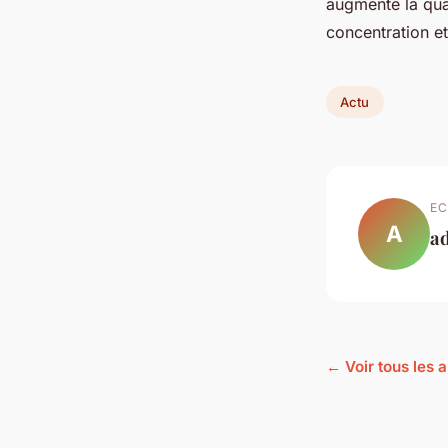
augmente la qual
concentration et
Actu
EC
A
a
← Voir tous les a