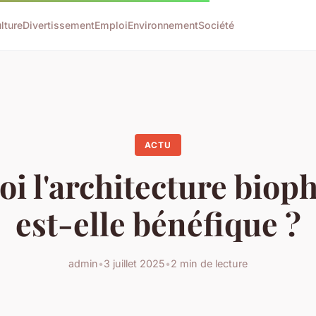
lture
Divertissement
Emploi
Environnement
Société
ACTU
oi l'architecture bioph
est-elle bénéfique ?
admin
•
3 juillet 2025
•
2 min de lecture