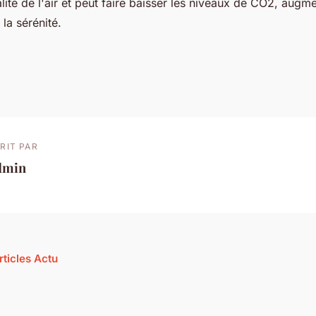
ité de l'air et peut faire baisser les niveaux de CO2, augmen
 la sérénité.
RIT PAR
dmin
rticles Actu