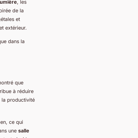
lumière
, les
pirée de la
étales et
t extérieur.
ique dans la
montré que
ribue à réduire
 la productivité
en, ce qui
ans une
salle