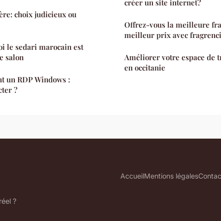
créer un site internet?
re: choix judicieux ou
Offrez-vous la meilleure fr
meilleur prix avec fragrenc
i le sedari marocain est
e salon
Améliorer votre espace de 
en occitanie
ant un RDP Windows :
ter ?
Accueil
Mentions légales
Contac
éel ?