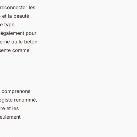
 reconnecter les
e et la beauté
e type
 également pour
rne où le béton
sente comme
e, comprenons
logiste renommé,
re et les
seulement