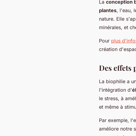
La
conception b
plantes
, l'eau,
nature. Elle s'a
minérales, et ch
Pour
plus d'info
création d'espac
Des effets p
La biophilie a u
l'intégration d'
é
le stress, à amé
et même à stimul
Par exemple, l'e
améliore notre 