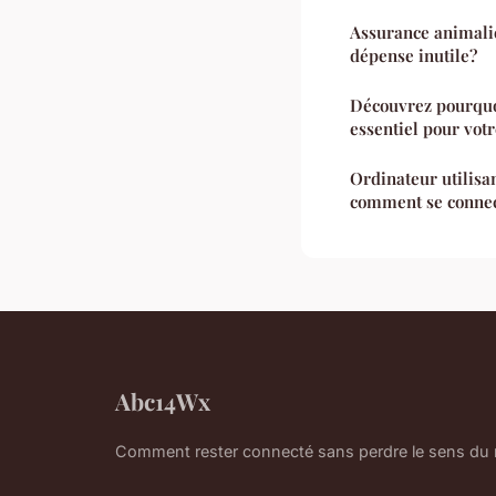
Assurance animaliè
dépense inutile?
Découvrez pourquo
essentiel pour votr
Ordinateur utilis
comment se connec
Abc14Wx
Comment rester connecté sans perdre le sens du r