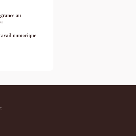
agrance au
ia
travail numérique
t