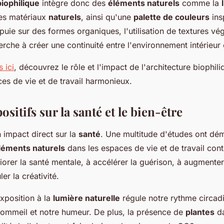
iophilique
intègre donc des
éléments naturels
comme la
 les matériaux
naturels
, ainsi qu'une
palette de couleurs
ins
ppuie sur des formes organiques, l'utilisation de textures vég
erche à créer une continuité entre l'environnement intérieur e
s ici
, découvrez le rôle et l'impact de l'architecture biophil
es de vie et de travail harmonieux.
ositifs sur la santé et le bien-être
n impact direct sur la
santé
. Une multitude d'études ont dé
léments naturels
dans les espaces de vie et de travail cont
liorer la santé mentale, à accélérer la guérison, à augmenter
er la créativité.
xposition à la
lumière naturelle
régule notre rythme circadi
sommeil et notre humeur. De plus, la présence de
plantes
d