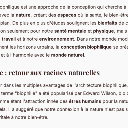
iophilique est une approche de la conception qui cherche à
avec la
nature
, créant des
espaces
où la santé, le bien-êtr
plan. De plus en plus d'études soulignent les
bienfaits
de c
 non seulement pour notre
santé mentale
et
physique
, mais
u
travail
et à notre
environnement
. Dans notre monde mode
nent les horizons urbains, la
conception biophilique
se pré
 et à l'harmonie avec le
monde naturel
.
e : retour aux racines naturelles
r dans les multiples avantages de l'architecture biophiliqu
 terme "biophilie" a été popularisé par Edward Wilson, bio
omme étant l'attraction innée des
êtres humains
pour la natu
ls. Il a suggéré que notre connexion à la nature n'est pas 
itale à notre bien-être.