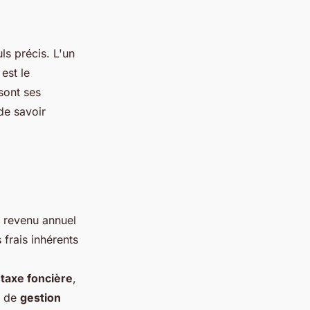
ls précis. L'un
est le
sont ses
de savoir
le revenu annuel
 frais inhérents
a
taxe foncière
,
s de
gestion