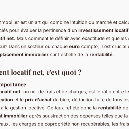
immobilier est un art qui combine intuition du marché et calcu
clés pour évaluer la pertinence d'un
investissement locatif
if net
. Mais comment le définir avec exactitude et quelles 
alcul? Dans un secteur où chaque
euro
compte, il est crucial 
placement immobilier
sur l'échelle de la
rentabilité
.
t locatif net, c'est quoi ?
 importance
catif net
, ou net de frais et de charges, est le ratio entre 
cation
et le
prix d'achat
du bien, déduction faite de tous les
t à la gestion locative. Ce taux reflète donc la
rentabilité
de
t immobilier
après soustraction des dépenses telles que l
vaux, les charges de copropriété non récupérables, les frai