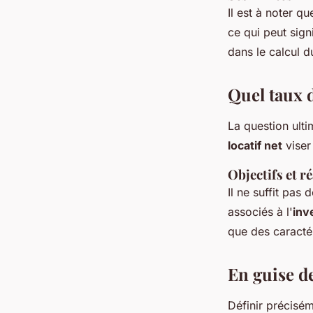
Il est à noter q
ce qui peut sign
dans le calcul d
Quel taux d
La question ult
locatif net
viser
Objectifs et r
Il ne suffit pas
associés à l'
inv
que des caractér
En guise de
Définir précisém