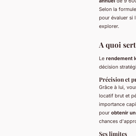
annuel
de 9 6
Selon la formule
pour évaluer si l
explorer.
A quoi sert
Le
rendement lo
décision stratég
Précision et p
Grâce à lui, vou
locatif brut et 
importance capit
pour
obtenir un
chances d'appro
Ses limites