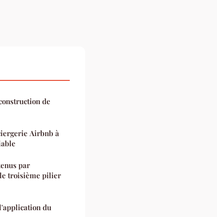
construction de
iergerie Airbnb à
iable
tenus par
le troisième pilier
l'application du