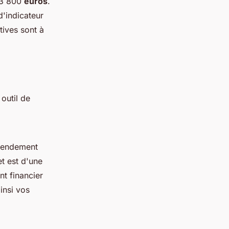
 3 800
euros
.
d'indicateur
tives sont à
outil de
 rendement
t est d'une
nt financier
ainsi vos