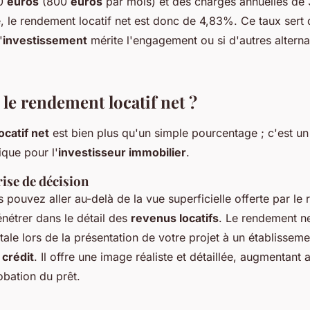
00
euros
(800
euros
par mois) et des charges annuelles de
, le rendement locatif net est donc de 4,83%. Ce taux sert 
'
investissement
mérite l'engagement ou si d'autres alterna
 le rendement locatif net ?
catif net
est bien plus qu'un simple pourcentage ; c'est un 
ique pour l'
investisseur immobilier
.
rise de décision
s pouvez aller au-delà de la vue superficielle offerte par le
pénétrer dans le détail des
revenus locatifs
. Le rendement ne
ale lors de la présentation de votre projet à un établisseme
 crédit
. Il offre une image réaliste et détaillée, augmentant 
bation du prêt.