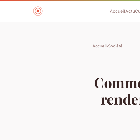
Accueil
Actu
Cu
Accueil
›
Société
Commen
rendem