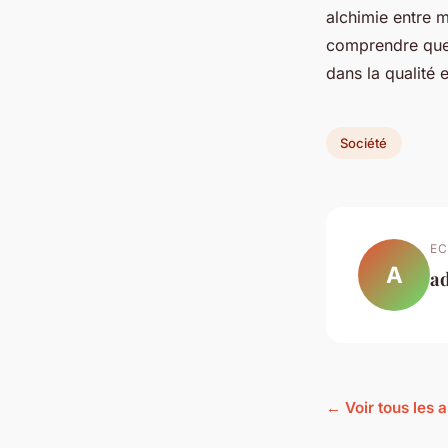
alchimie entre m
comprendre que
dans la qualité 
Société
EC
A
a
← Voir tous les a