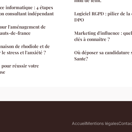
fond de teint.
ce informatique : 4 étapes
on consultant indépendant
Logiciel RGPD : pilier de la
DPO
pour l'aménagement de
hauts-de-france
Marketing d'influence : quel
clés à connaître ?
aison de rhodiole et de
 le stress et l'anxiété ?
Où déposer sa candidature s
Sante?
 pour réussir votre
use
Accueil
Mentions légales
Contac