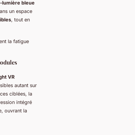
i-lumière bleue
 dans un espace
ibles
, tout en
nt la fatigue
modules
ght VR
sibles autant sur
ces ciblées, la
ression intégré
, ouvrant la