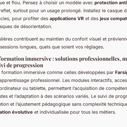
gue et flou. Pensez à choisir un modèle avec
protection ant
i-reflet, surtout pour un usage prolongé. Installez le casque
acles, pour profiter des
applications VR
et des
jeux compat
isques de désorientation.
ières contribuent au maintien du confort visuel et prévienne
 sessions longues, quels que soient vos réglages.
 formation immersive : solutions professionnelles, 
uivi de progression
e formation immersive comme celles développées par
Farsi
’apprentissage professionnel. Les modules interactifs, acces
rdinateur ou tablette, permettent l’acquisition de compéten
stes et l’adaptation à des scénarios variés. Le suivi de prog
ation et l’ajustement pédagogique sans complexité technique
ation évolutive
et individualisée pour tous les métiers.