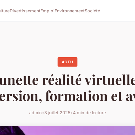
lture
Divertissement
Emploi
Environnement
Société
ACTU
unette réalité virtuelle
rsion, formation et a
admin
•
3 juillet 2025
•
4 min de lecture