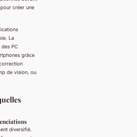
 pour créer une
ications
pie. La
c des PC
artphones grâce
correction
mp de vision, ou
quelles
renciations
nt diversifié.