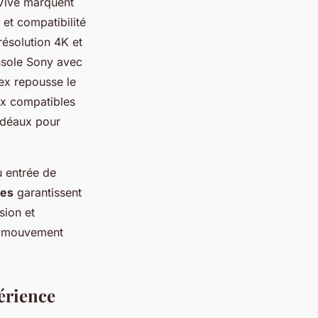
Vive marquent
 et compatibilité
résolution 4K et
onsole Sony avec
dex repousse le
ux compatibles
 idéaux pour
u entrée de
es
garantissent
sion et
de mouvement
périence