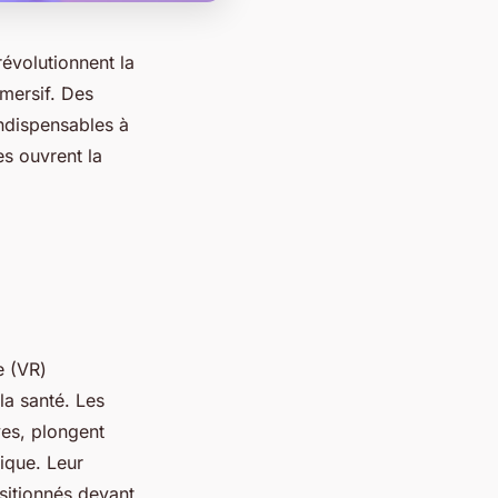
révolutionnent la
mersif. Des
indispensables à
s ouvrent la
e (VR)
la santé. Les
ves, plongent
sique. Leur
sitionnés devant