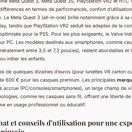
me Meta Quest 3, Meta Quest 3S, PlayStation VR2 et HTC 
s différences en termes de performances, confort d’utilisation
. Le Meta Quest 3 (all-in-one) brille notamment grâce à sa 
play, tandis que PlayStation VR2 séduit les adeptes de la c
ptimisée pour la PS5. Pour les plus exigeants, le Valve In
 sur PC. Les modèles destinés aux smartphones, comme ce
néralement entre 3,5 et 7,2 pouces), restent abordables et
ou initier les enfants.
nsi de quelques dizaines d’euros (pour lunettes VR carton o
e 600 € pour les casques premium. Les principales
marqu
té accrue (PC/consoles/smartphones), un large champ de vi
hnologies, comme les casques sans fil, offrant une liberté 
e en usage professionnel ou éducatif.
at et conseils d’utilisation pour une ex
réussie