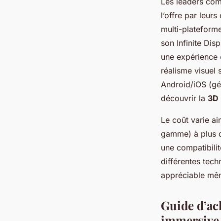
Les leaders com
l’offre par leur
multi-plateforme
son Infinite Dis
une expérience o
réalisme visuel
Android/iOS (gé
découvrir la
3D
Le coût varie ai
gamme) à plus d
une compatibili
différentes tec
appréciable mêm
Guide d’ach
immersive 