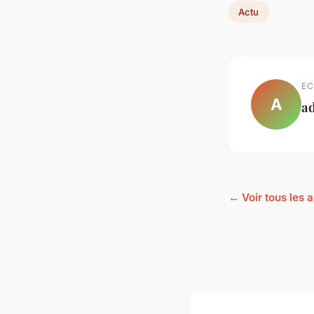
Actu
EC
A
a
← Voir tous les a