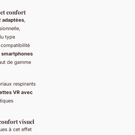
et confort
R adaptées
,
ionnelle,
du type
 compatibilité
r smartphones
haut de gamme
ériaux respirants
ettes VR avec
tiques
confort visuel
ues à cet effet