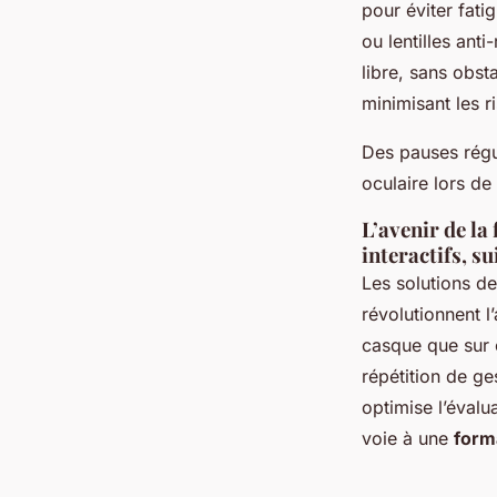
pour éviter fati
ou lentilles ant
libre, sans obst
minimisant les r
Des pauses régul
oculaire lors de
L’avenir de la
interactifs, s
Les solutions d
révolutionnent l
casque que sur o
répétition de ge
optimise l’évalu
voie à une
form