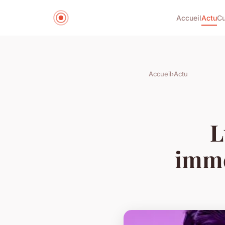
Accueil
Actu
Cu
Accueil
›
Actu
L
imme